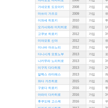
야마모토 마사히로
2008
가입
가네모토 도모아키
2008
가입
마쓰이 가즈오
2009
가입
이와세 히토키
2010
가입
오가사와라 미치히로
2011
가입
1
고쿠보 히로키
2012
가입
3
미야모토 신야
2012
가입
이나바 아쓰노리
2012
가입
다니시게 모토노부
2013
가입
나카무라 노리히로
2013
가입
3
이구치 다다히토
2013
가입
2
알렉스 라미레스
2013
가입
와다 가즈히로
2015
가입
구로다 히로키
2016
가입
아라이 다카히로
2016
가입
3
후쿠도메 고스케
2016
가입