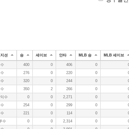
포지션
승
세이브
안타
MLB 승
MLB 세이브
투수
400
0
406
0
투수
276
0
220
0
투수
320
0
244
0
투수
350
2
266
0
좌익수
0
0
2,271
0
투수
254
0
299
0
투수
221
0
114
0
루수
0
0
2,314
0