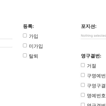
등록:
포지션:
가입
Nothing selecte
미가입
영구결번:
탈퇴
거절
구명예번
구영구결
명예번호
영구결번