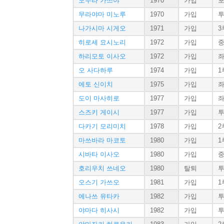
노무라 가쓰야
1970
가입
무라야마 미노루
1970
가입
나가시마 시게오
1971
가입
3
히로세 요시노리
1972
가입
하리모토 이사오
1972
가입
오 사다하루
1974
가입
1
에토 신이치
1975
가입
도이 마사히로
1977
가입
스즈키 게이시
1977
가입
다카기 모리미치
1978
가입
2
마쓰바라 마코토
1980
가입
1
시바타 이사오
1980
가입
호리우치 쓰네오
1980
탈퇴
오스기 가쓰오
1981
가입
1
에나쓰 유타카
1982
가입
야마다 히사시
1982
가입