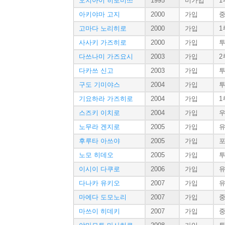
오치아이 히로미쓰
1995
미가입
1
아키야마 고지
2000
가입
고마다 노리히로
2000
가입
1
사사키 가즈히로
2000
가입
다쓰나미 가즈요시
2003
가입
2
다카쓰 신고
2003
가입
구도 기미야스
2004
가입
기요하라 가즈히로
2004
가입
1
스즈키 이치로
2004
가입
노무라 겐지로
2005
가입
후루타 아쓰야
2005
가입
노모 히데오
2005
가입
이시이 다쿠로
2006
가입
다나카 유키오
2007
가입
마에다 도모노리
2007
가입
마쓰이 히데키
2007
가입