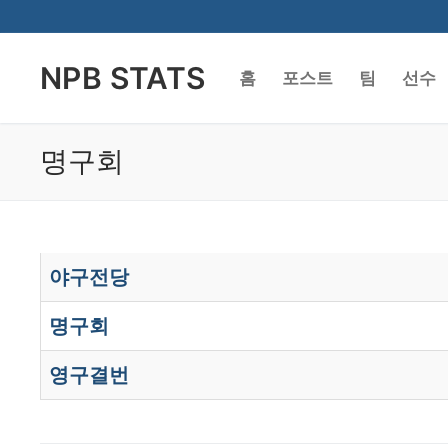
Skip
to
NPB STATS
content
홈
포스트
팀
선수
명구회
야구전당
명구회
영구결번