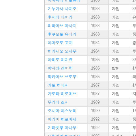
야마자키 히로유키
1983
가입
2
기누가사 사치오
1983
가입
3
후지타 다이라
1983
가입
히라마쓰 마사지
1983
가입
후쿠모토 유타카
1983
가입
야마모토 고지
1984
가입
히가시오 오사무
1984
가입
아리토 미치요
1985
가입
3
야자와 겐이치
1985
탈퇴
1
와카마쓰 쓰토무
1985
가입
가토 히데지
1987
가입
1
가도타 히로미쓰
1987
가입
무라타 조지
1989
가입
오시마 야스노리
1990
가입
1
아라이 히로마사
1992
가입
기타벳푸 마나부
1992
가입