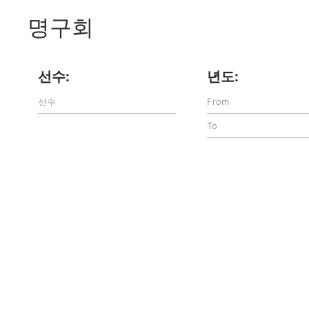
명구회
선수:
년도: