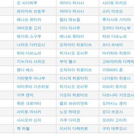
오 사다하루
야마다 히사시
사이토 아키오
와카마쓰 쓰토무
야마다 히사시
스미 미쓰오
에나쓰 유타카
찰리 매뉴얼
후지사와 기미야
야마모토 고지
기다 이사무
오카다 아키노부
에가와 스구루
에나쓰 유타카
하라 다쓰노리
나카오 다카요시
오치아이 히로미쓰
쓰다 쓰네미
하라 다쓰노리
히가시오 오사무
마키하라 히로미
기누가사 사치오
부머 웰스
고바야카와 다케
랜디 배스
오치아이 히로미쓰
가와바타 준
기타벳푸 마나부
이시게 히로미치
나가토미 히로시
야마쿠라 가즈히로
히가시오 오사무
아라이 유키오
가쿠 겐지
가도타 히로미쓰
다쓰나미 가즈요
워런 크로마티
랠프 브라이언트
도마시노 겐지
사이토 마사키
노모 히데오
요다 쓰요시
사사오카 신지
가쿠 다이겐
모리타 고이치
잭 하월
이시이 다케히로
구지 데루요시