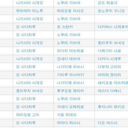
나가시마 시게오
노무라 가쓰야
곤도 히로시
무라야마 미노루
하리모토 이사오
조노우치 구니오
나가시마 시게오
노무라 가쓰야
오 사다하루
조 스탄카
다카하시 시게유
오 사다하루
노무라 가쓰야
나가시마 시게오
노무라 가쓰야
호리우치 쓰네오
오 사다하루
아다치 미쓰히로
다케가미 시로
나가시마 시게오
요네다 데쓰야
다카다 시게루
오 사다하루
나가이케 아쓰시
다부치 고이치
오 사다하루
기타루 마사아키
야자와 겐이치
나가시마 시게오
나가이케 아쓰시
세키모토 미쓰히
호리우치 쓰네오
후쿠모토 유타카
야스다 다케시
오 사다하루
노무라 가쓰야
오 사다하루
가네다 도메히로
후지나미 유키오
야마모토 고지
가토 히데지
오 사다하루
야마다 히사시
다오 야스시