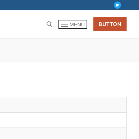
BUTTON
MENU