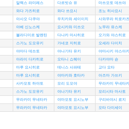
알렉스 라미레스
다르빗슈 유
마쓰모토 데쓰야
와다 가즈히로
와다 쓰요시
조노 히사요시
아사오 다쿠야
우치카와 세이이치
사와무라 히로카
아베 신노스케
요시카와 미쓰오
노무라 유스케
블라디미르 발렌틴
다나카 마사히로
오가와 야스히로
스가노 도모유키
가네코 지히로
오세라 다이치
야마다 데쓰토
야나기타 유키
야마사키 야스아
아라이 다카히로
오타니 쇼헤이
다카야마 슌
마루 요시히로
데니스 사파테
교다 요타
마루 요시히로
야마카와 호타카
아즈마 가쓰키
사카모토 하야토
모리 도모야
무라카미 무네타
스가노 도모유키
야나기타 유키
모리시타 마사토
무라카미 무네타카
야마모토 요시노부
구리바야시 료지
무라카미 무네타카
야마모토 요시노부
오타 다이세이