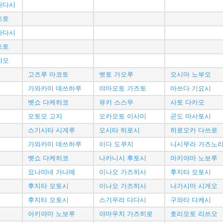
다다시
즈토
다다시
즈토
미오
고즈루 마코토
벳토 가오루
오시마 노부오
가와카미 데쓰하루
야마모토 가즈토
마쓰다 기요시
벳쇼 다케히코
유키 스스무
사토 다카오
오토모 고지
오카모토 이사미
곤도 마사토시
스기시타 시게루
오시타 히로시
히로오카 다쓰로
가와카미 데쓰하루
이다 도쿠지
니시무라 가즈노
벳쇼 다케히코
나카니시 후토시
아키야마 노보루
요나미네 가나메
이나오 가즈히사
후지타 모토시
후지타 모토시
이나오 가즈히사
나가시마 시게오
후지타 모토시
스기우라 다다시
구와타 다케시
아키야마 노보루
야마우치 가즈히로
호리모토 리쓰오