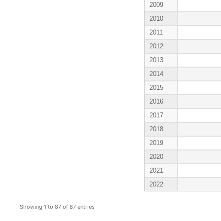
2009
2010
2011
2012
2013
2014
2015
2016
2017
2018
2019
2020
2021
2022
Showing 1 to 87 of 87 entries