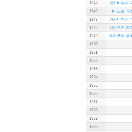
1944
와카바야시 
1946
야마모토 가
1947
와카바야시 
1948
야마모토 가
1949
후지무라 후
1950
1951
1952
1953
1954
1955
1956
1957
1958
1959
1960