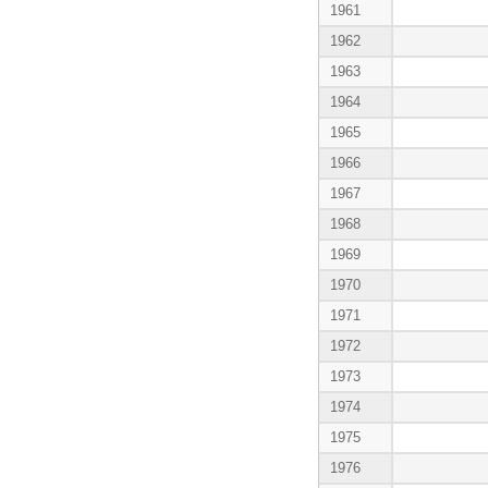
1961
1962
1963
1964
1965
1966
1967
1968
1969
1970
1971
1972
1973
1974
1975
1976