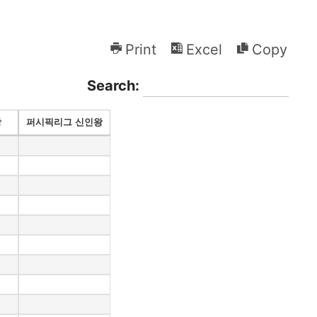
Print
Excel
Copy
Search:
왕
퍼시픽리그 신인왕