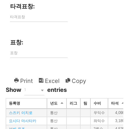
타격표창:
표창:
Print
Excel
Copy
Show
entries
1
등록명
년도
리그
팀
수비
타석
스즈키 이치로
통산
우익수
4,098
요시다 마사타카
통산
좌익수
3,189
보비 로즈
통산
2루수
4,525