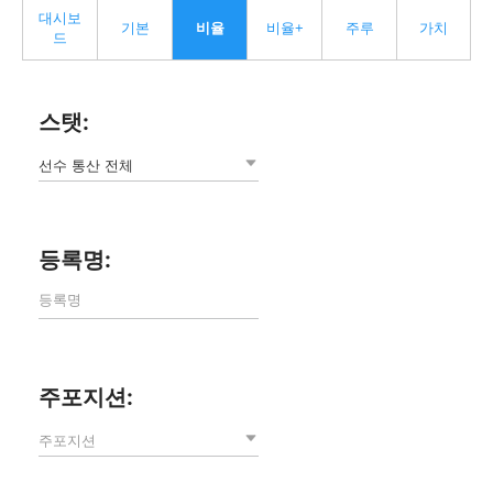
대시보
기본
비율
비율+
주루
가치
드
스탯:
선수 통산 전체
등록명:
주포지션:
주포지션