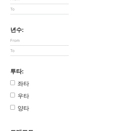
년수:
투타:
좌타
우타
양타