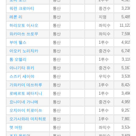
워런 크로마티
통산
중견수
3,238
레론 리
통산
지명
5,485
하리모토 이사오
통산
좌익수
11,122
와카마쓰 쓰토무
통산
좌익수
7,590
부머 웰스
통산
1루수
4,915
아오키 노리치카
통산
중견수
6,745
톰 오맬리
통산
1루수
3,119
야나기타 유키
통산
중견수
5,167
스즈키 세이야
통산
우익수
3,539
가와카미 데쓰하루
통산
1루수
8,424
로베르토 페타지니
통산
1루수
3,496
요나미네 가나메
통산
중견수
4,955
오치아이 히로미쓰
통산
1루수
9,257
오가사와라 미치히로
통산
1루수
7,801
맷 머턴
통산
좌익수
3,534
조지 올트먼
통산
좌익수
3,608