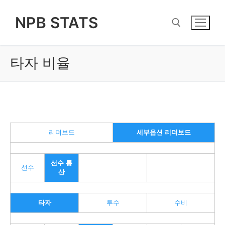
Skip
NPB STATS
to
content
타자 비율
Search for:
리더보드
세부옵션 리더보드
선수 통
선수
산
타자
투수
수비