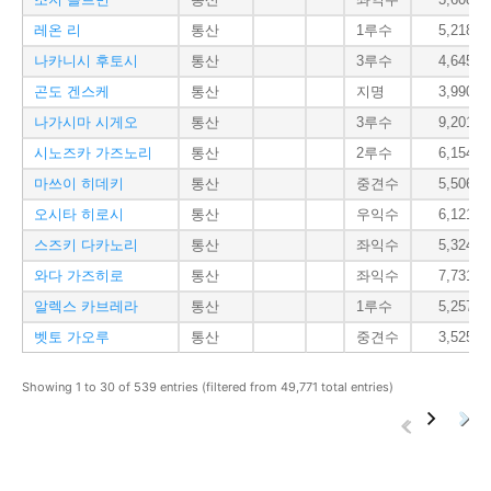
레온 리
통산
1루수
5,218
나카니시 후토시
통산
3루수
4,645
곤도 겐스케
통산
지명
3,990
나가시마 시게오
통산
3루수
9,201
시노즈카 가즈노리
통산
2루수
6,154
마쓰이 히데키
통산
중견수
5,506
오시타 히로시
통산
우익수
6,121
스즈키 다카노리
통산
좌익수
5,324
와다 가즈히로
통산
좌익수
7,731
알렉스 카브레라
통산
1루수
5,257
벳토 가오루
통산
중견수
3,525
Showing 1 to 30 of 539 entries (filtered from 49,771 total entries)