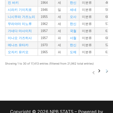
진 바키
1964
세
한신
미분류
46
시라키 기이치로
1946
일
세네
미분류
59
니시무라 가즈노리
1955
세
오사
미분류
60
무라야마 미노루
1962
세
한신
미분류
57
가네다 마사이치
1957
세
국철
미분류
61
이나오 가즈히사
1957
파
서철
미분류
68
에나쓰 유타카
1970
세
한신
미분류
52
오자키 유키오
1965
파
도에
미분류
61
Showing 1 to 30 of 17,413 entries (filtered from 21,962 total entries)
Copyright © 2026 NPB STATS – Powered by