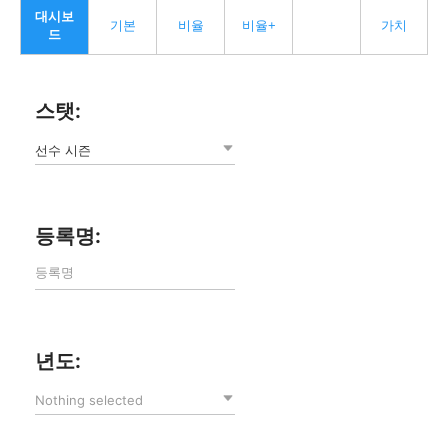
대시보
기본
비율
비율+
가치
드
스탯:
선수 시즌
등록명:
년도:
Nothing selected