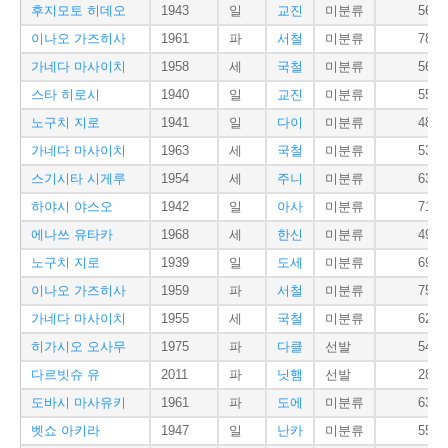
후지모토 히데오
1943
일
교진
미분류
56
이나오 가즈히사
1961
파
서철
미분류
78
가네다 마사이치
1958
세
국철
미분류
56
스타 히로시
1940
일
교진
미분류
55
노구치 지로
1941
일
다이
미분류
48
가네다 마사이치
1963
세
국철
미분류
53
스기시타 시게루
1954
세
주니
미분류
63
하야시 야스오
1942
일
아사
미분류
71
에나쓰 유타카
1968
세
한신
미분류
49
노구치 지로
1939
일
도세
미분류
69
이나오 가즈히사
1959
파
서철
미분류
75
가네다 마사이치
1955
세
국철
미분류
62
히가시오 오사무
1975
파
다클
선발
54
다르빗슈 유
2011
파
닛햄
선발
28
도바시 마사유키
1961
파
도에
미분류
63
벳쇼 아키라
1947
일
난카
미분류
55