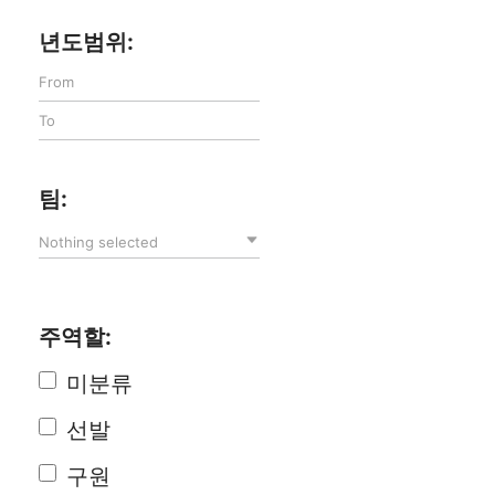
년도범위:
팀:
Nothing selected
주역할:
미분류
선발
구원