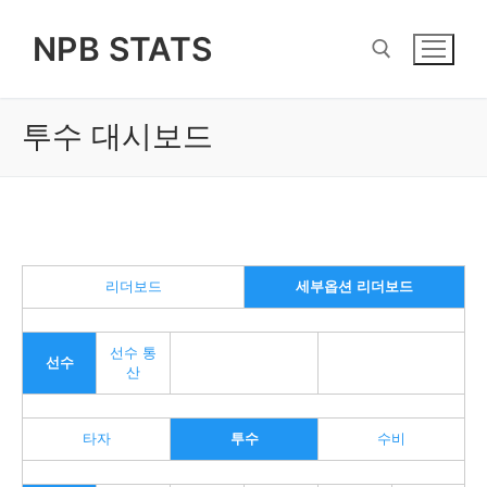
Skip
NPB STATS
to
content
투수 대시보드
Search for:
리더보드
세부옵션 리더보드
선수 통
선수
산
타자
투수
수비