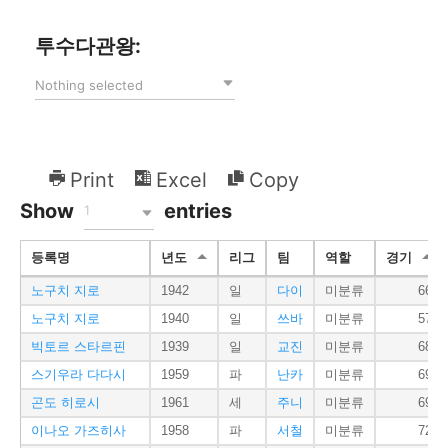
투수다관왕:
Nothing selected
Print
Excel
Copy
Show
entries
1
등록명
년도
리그
팀
역할
경기
노구치 지로
1942
일
다이
미분류
66
노구치 지로
1940
일
쓰바
미분류
57
빅토르 스타르핀
1939
일
교진
미분류
68
스기우라 다다시
1959
파
난카
미분류
69
곤도 히로시
1961
세
주니
미분류
69
이나오 가즈히사
1958
파
서철
미분류
72