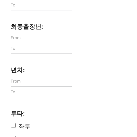
최종출장년:
년차:
투타:
좌투