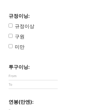
규정이닝:
규정이상
구원
미만
투구이닝:
연봉(만엔):