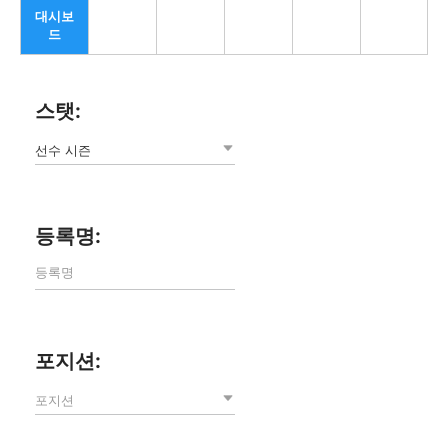
대시보
드
스탯:
선수 시즌
등록명:
포지션:
포지션