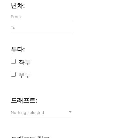
년차:
투타:
좌투
우투
드래프트:
Nothing selected