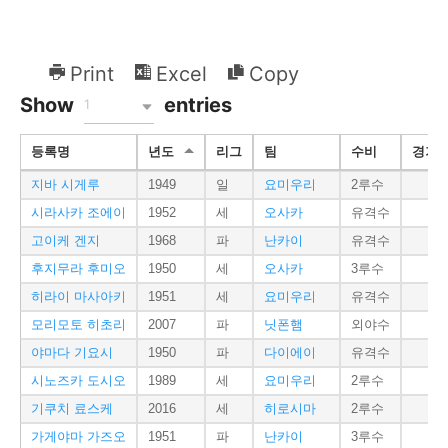
Print
Excel
Copy
Show
entries
1
등록명
년도
리그
팀
수비
경기
지바 시게루
1949
일
요미우리
2루수
1
시라사카 조에이
1952
세
오사카
유격수
1
고이케 겐지
1968
파
난카이
유격수
1
후지무라 후미오
1950
세
오사카
3루수
1
히라이 마사아키
1951
세
요미우리
유격수
1
모리모토 히초리
2007
파
닛폰햄
외야수
1
야마다 기요시
1950
파
다이에이
유격수
1
시노즈카 도시오
1989
세
요미우리
2루수
1
기쿠치 료스케
2016
세
히로시마
2루수
1
가게야마 가즈오
1951
파
난카이
3루수
1