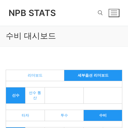
Skip
NPB STATS
to
content
수비 대시보드
Search for:
리더보드
세부옵션 리더보드
선수 통
선수
산
타자
투수
수비