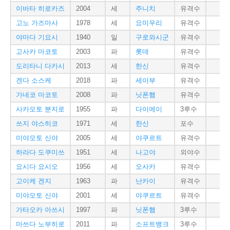
이바타 히로카즈
2004
세
주니치
유격수
1
고노 가즈마사
1978
세
요미우리
유격수
1
야마다 기요시
1940
일
구로와시군
유격수
고사카 마코토
2003
파
롯데
유격수
1
도리타니 다카시
2013
세
한신
유격수
1
겐다 소스케
2018
파
세이부
유격수
1
가네코 마코토
2008
파
닛폰햄
유격수
사카모토 분지로
1955
파
다이에이
3루수
1
쓰지 야스히코
1971
세
한신
포수
1
미야모토 신야
2005
세
야쿠르트
유격수
1
하라다 도쿠미쓰
1951
세
나고야
외야수
1
요시다 요시오
1956
세
오사카
유격수
1
고이케 겐지
1963
파
난카이
유격수
1
미야모토 신야
2001
세
야쿠르트
유격수
1
가타오카 아쓰시
1997
파
닛폰햄
3루수
1
마쓰다 노부히로
2011
파
소프트뱅크
3루수
1