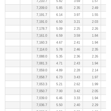
7,210.7
5.82
3.69
1.57
7,209.0
5.85
2.35
2.49
7,191.7
6.14
3.97
1.55
7,191.0
6.50
3.21
2.03
7,178.7
5.09
2.25
2.26
7,161.0
6.59
3.59
1.84
7,160.3
4.67
2.41
1.94
7,114.0
5.78
2.46
2.35
7,088.0
5.35
2.36
2.26
7,081.3
4.71
2.43
1.94
7,059.0
4.89
2.28
2.14
7,058.7
6.73
3.43
1.97
7,053.3
5.21
2.62
1.99
7,050.7
7.00
3.42
2.05
7,039.0
6.46
3.33
1.94
7,036.7
5.50
2.40
2.29