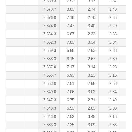
7,680.3
7.52
3.17
2.37
7,678.7
3.83
2.74
1.40
7,676.0
7.18
2.70
2.66
7,674.0
7.47
3.40
2.20
7,664.3
6.67
2.33
2.86
7,662.3
7.83
3.34
2.34
7,659.3
6.98
2.93
2.38
7,658.3
6.15
2.67
2.30
7,657.0
7.17
3.14
2.28
7,656.7
6.93
3.23
2.15
7,653.0
7.51
2.96
2.53
7,649.0
7.06
3.02
2.34
7,647.3
6.75
2.71
2.49
7,643.3
6.53
2.83
2.30
7,643.0
7.52
3.45
2.18
7,633.3
7.35
3.09
2.38