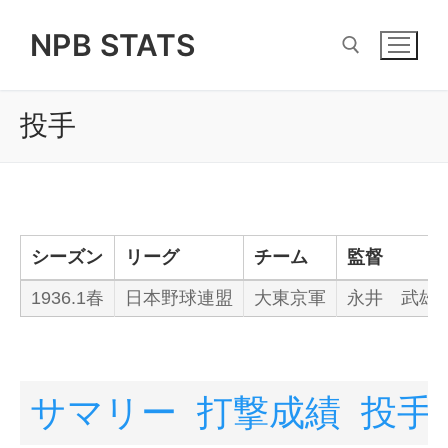
Skip
NPB STATS
to
content
投手
Search for:
シーズン
リーグ
チーム
監督
1936.1春
日本野球連盟
大東京軍
永井 武雄
サマリー
打撃成績
投手