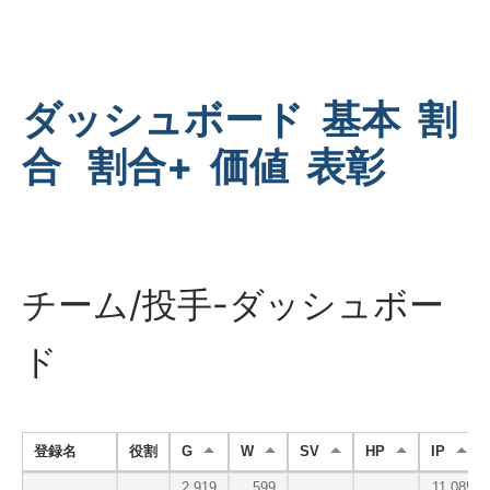
ダッシュボード
基本
割
合
割合+
価値
表彰
チーム/投手-ダッシュボー
ド
登録名
役割
G
W
SV
HP
IP
2,919
599
11,085.3