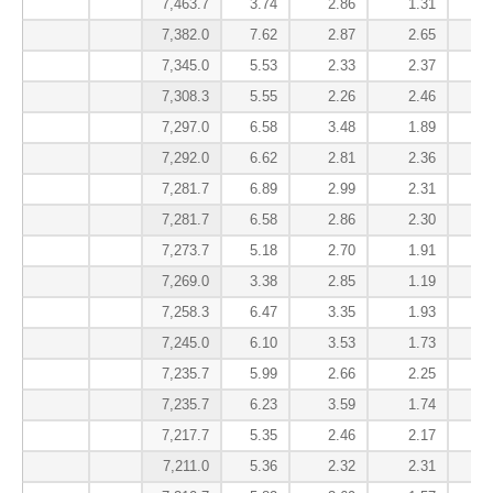
7,463.7
3.74
2.86
1.31
7,382.0
7.62
2.87
2.65
7,345.0
5.53
2.33
2.37
7,308.3
5.55
2.26
2.46
7,297.0
6.58
3.48
1.89
7,292.0
6.62
2.81
2.36
7,281.7
6.89
2.99
2.31
7,281.7
6.58
2.86
2.30
7,273.7
5.18
2.70
1.91
7,269.0
3.38
2.85
1.19
7,258.3
6.47
3.35
1.93
7,245.0
6.10
3.53
1.73
7,235.7
5.99
2.66
2.25
7,235.7
6.23
3.59
1.74
7,217.7
5.35
2.46
2.17
7,211.0
5.36
2.32
2.31