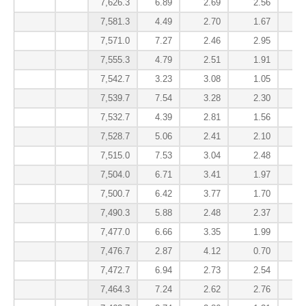
7,626.3
6.89
2.69
2.56
7,581.3
4.49
2.70
1.67
7,571.0
7.27
2.46
2.95
7,555.3
4.79
2.51
1.91
7,542.7
3.23
3.08
1.05
7,539.7
7.54
3.28
2.30
7,532.7
4.39
2.81
1.56
7,528.7
5.06
2.41
2.10
7,515.0
7.53
3.04
2.48
7,504.0
6.71
3.41
1.97
7,500.7
6.42
3.77
1.70
7,490.3
5.88
2.48
2.37
7,477.0
6.66
3.35
1.99
7,476.7
2.87
4.12
0.70
7,472.7
6.94
2.73
2.54
7,464.3
7.24
2.62
2.76