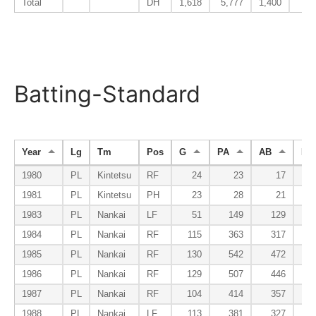
Total
DH
1,618
5,777
1,400
1
Batting-Standard
Year
Lg
Tm
Pos
G
PA
AB
R
1980
PL
Kintetsu
RF
24
23
17
1981
PL
Kintetsu
PH
23
28
21
1983
PL
Nankai
LF
51
149
129
1984
PL
Nankai
RF
115
363
317
1985
PL
Nankai
RF
130
542
472
1986
PL
Nankai
RF
129
507
446
1987
PL
Nankai
RF
104
414
357
1988
PL
Nankai
LF
113
381
327