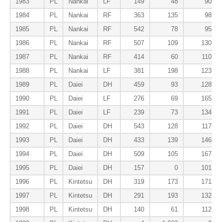
1983
PL
Nankai
LF
149
48
90
1984
PL
Nankai
RF
363
135
98
1985
PL
Nankai
RF
542
78
95
1986
PL
Nankai
RF
507
109
130
1987
PL
Nankai
RF
414
60
110
1988
PL
Nankai
LF
381
198
123
1989
PL
Daiei
DH
459
93
128
1990
PL
Daiei
LF
276
69
165
1991
PL
Daiei
LF
239
73
134
1992
PL
Daiei
DH
543
128
117
1993
PL
Daiei
DH
433
139
146
1994
PL
Daiei
DH
509
105
167
1995
PL
Daiei
DH
157
0
101
1996
PL
Kintetsu
DH
319
173
171
1997
PL
Kintetsu
DH
291
193
132
1998
PL
Kintetsu
DH
140
61
112