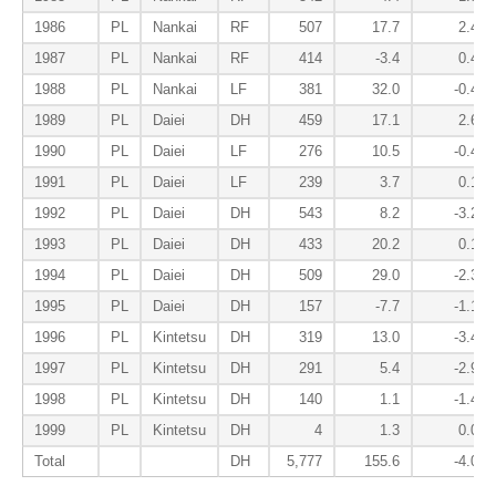
1986
PL
Nankai
RF
507
17.7
2.4
1987
PL
Nankai
RF
414
-3.4
0.4
1988
PL
Nankai
LF
381
32.0
-0.4
1989
PL
Daiei
DH
459
17.1
2.6
1990
PL
Daiei
LF
276
10.5
-0.4
1991
PL
Daiei
LF
239
3.7
0.1
1992
PL
Daiei
DH
543
8.2
-3.2
1993
PL
Daiei
DH
433
20.2
0.1
1994
PL
Daiei
DH
509
29.0
-2.3
1995
PL
Daiei
DH
157
-7.7
-1.1
1996
PL
Kintetsu
DH
319
13.0
-3.4
1997
PL
Kintetsu
DH
291
5.4
-2.9
1998
PL
Kintetsu
DH
140
1.1
-1.4
1999
PL
Kintetsu
DH
4
1.3
0.0
Total
DH
5,777
155.6
-4.0