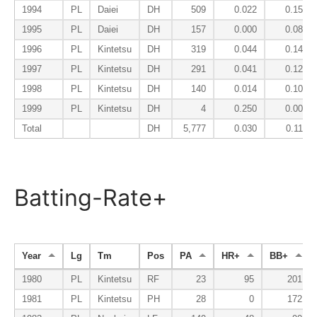
1994
PL
Daiei
DH
509
0.022
0.151
1995
PL
Daiei
DH
157
0.000
0.089
1996
PL
Kintetsu
DH
319
0.044
0.147
1997
PL
Kintetsu
DH
291
0.041
0.120
1998
PL
Kintetsu
DH
140
0.014
0.107
1999
PL
Kintetsu
DH
4
0.250
0.000
Total
DH
5,777
0.030
0.113
Batting-Rate+
Year
Lg
Tm
Pos
PA
HR+
BB+
1980
PL
Kintetsu
RF
23
95
201
1981
PL
Kintetsu
PH
28
0
172