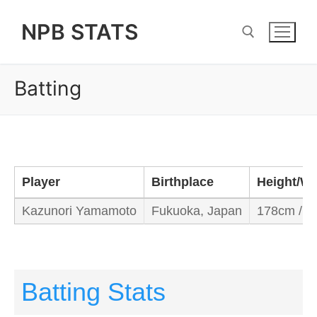
Skip
NPB STATS
to
content
Batting
Search for:
Player
Birthplace
Height/We
Kazunori Yamamoto
Fukuoka, Japan
178cm / 7
Batting Stats