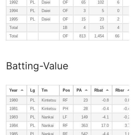
1992
PL
Daiei
OF
65
102
6
2
1994
PL
Daiei
OF
3
5
0
0
1995
PL
Daiei
OF
15
23
2
1
Total
1B
4
15
4
1
Total
OF
813
1,454
66
23
Batting-Value
Year
Lg
Tm
Pos
PA
Rbat
Rbsr
1980
PL
Kintetsu
RF
23
-0.8
0.8
1981
PL
Kintetsu
PH
28
-0.4
-0.4
1983
PL
Nankai
LF
149
-4.1
-0.2
1984
PL
Nankai
RF
363
17.0
3.7
1985
PL
Nankai
RF
542
-4.4
1.8