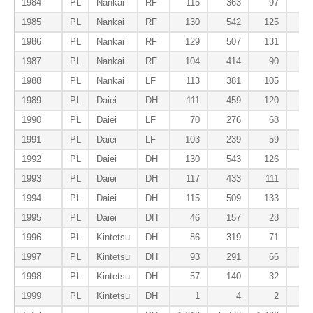
1984
PL
Nankai
RF
115
363
97
1985
PL
Nankai
RF
130
542
125
1986
PL
Nankai
RF
129
507
131
1987
PL
Nankai
RF
104
414
90
1988
PL
Nankai
LF
113
381
105
1989
PL
Daiei
DH
111
459
120
1990
PL
Daiei
LF
70
276
68
1991
PL
Daiei
LF
103
239
59
1992
PL
Daiei
DH
130
543
126
1993
PL
Daiei
DH
117
433
111
1994
PL
Daiei
DH
115
509
133
1995
PL
Daiei
DH
46
157
28
1996
PL
Kintetsu
DH
86
319
71
1997
PL
Kintetsu
DH
93
291
66
1998
PL
Kintetsu
DH
57
140
32
1999
PL
Kintetsu
DH
1
4
2