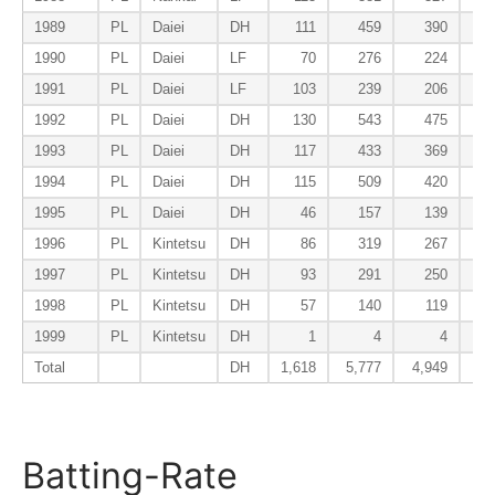
1989
PL
Daiei
DH
111
459
390
1990
PL
Daiei
LF
70
276
224
1991
PL
Daiei
LF
103
239
206
1992
PL
Daiei
DH
130
543
475
1993
PL
Daiei
DH
117
433
369
1994
PL
Daiei
DH
115
509
420
1995
PL
Daiei
DH
46
157
139
1996
PL
Kintetsu
DH
86
319
267
1997
PL
Kintetsu
DH
93
291
250
1998
PL
Kintetsu
DH
57
140
119
1999
PL
Kintetsu
DH
1
4
4
Total
DH
1,618
5,777
4,949
6
Batting-Rate