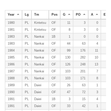
Year
Lg
Tm
Pos
G
PO
A
E
1980
PL
Kintetsu
OF
11
3
0
0
1981
PL
Kintetsu
OF
8
3
0
0
1983
PL
Nankai
1B
1
0
0
0
1983
PL
Nankai
OF
44
63
4
1
1984
PL
Nankai
OF
99
176
11
2
1985
PL
Nankai
OF
130
282
10
6
1986
PL
Nankai
OF
126
248
13
3
1987
PL
Nankai
OF
103
201
7
2
1988
PL
Nankai
OF
103
171
8
4
1989
PL
Daiei
OF
26
63
1
0
1990
PL
Daiei
OF
47
72
3
2
1991
PL
Daiei
1B
3
15
4
1
1991
PL
Daiei
OF
33
42
1
0