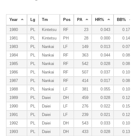
Year
Lg
Tm
Pos
PA
HR%
BB%
1980
PL
Kintetsu
RF
23
0.043
0.174
1981
PL
Kintetsu
PH
28
0.000
0.143
1983
PL
Nankai
LF
149
0.013
0.074
1984
PL
Nankai
RF
363
0.044
0.085
1985
PL
Nankai
RF
542
0.028
0.089
1986
PL
Nankai
RF
507
0.037
0.101
1987
PL
Nankai
RF
414
0.017
0.085
1988
PL
Nankai
LF
381
0.055
0.102
1989
PL
Daiei
DH
459
0.028
0.124
1990
PL
Daiei
LF
276
0.022
0.156
1991
PL
Daiei
LF
239
0.021
0.121
1992
PL
Daiei
DH
543
0.033
0.105
1993
PL
Daiei
DH
433
0.028
0.132