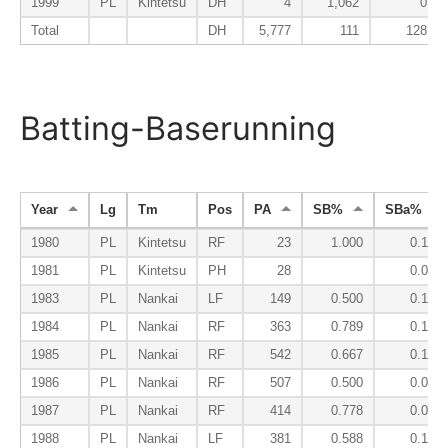
1999
PL
Kintetsu
DH
4
1,062
0
Total
DH
5,777
111
128
Batting-Baserunning
Year
Lg
Tm
Pos
PA
SB%
SBa%
1980
PL
Kintetsu
RF
23
1.000
0.143
1981
PL
Kintetsu
PH
28
0.000
1983
PL
Nankai
LF
149
0.500
0.190
1984
PL
Nankai
RF
363
0.789
0.156
1985
PL
Nankai
RF
542
0.667
0.123
1986
PL
Nankai
RF
507
0.500
0.084
1987
PL
Nankai
RF
414
0.778
0.070
1988
PL
Nankai
LF
381
0.588
0.135