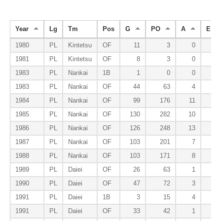
Year
Lg
Tm
Pos
G
PO
A
E
1980
PL
Kintetsu
OF
11
3
0
0
1981
PL
Kintetsu
OF
8
3
0
0
1983
PL
Nankai
1B
1
0
0
0
1983
PL
Nankai
OF
44
63
4
1
1984
PL
Nankai
OF
99
176
11
2
1985
PL
Nankai
OF
130
282
10
6
1986
PL
Nankai
OF
126
248
13
3
1987
PL
Nankai
OF
103
201
7
2
1988
PL
Nankai
OF
103
171
8
4
1989
PL
Daiei
OF
26
63
1
0
1990
PL
Daiei
OF
47
72
3
2
1991
PL
Daiei
1B
3
15
4
1
1991
PL
Daiei
OF
33
42
1
0