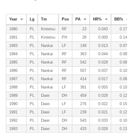
Year
Lg
Tm
Pos
PA
HR%
BB%
1980
PL
Kintetsu
RF
23
0.043
0.174
1981
PL
Kintetsu
PH
28
0.000
0.143
1983
PL
Nankai
LF
149
0.013
0.074
1984
PL
Nankai
RF
363
0.044
0.085
1985
PL
Nankai
RF
542
0.028
0.089
1986
PL
Nankai
RF
507
0.037
0.101
1987
PL
Nankai
RF
414
0.017
0.085
1988
PL
Nankai
LF
381
0.055
0.102
1989
PL
Daiei
DH
459
0.028
0.124
1990
PL
Daiei
LF
276
0.022
0.156
1991
PL
Daiei
LF
239
0.021
0.121
1992
PL
Daiei
DH
543
0.033
0.105
1993
PL
Daiei
DH
433
0.028
0.132