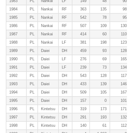
1983
PL
Nankai
LF
149
48
90
1984
PL
Nankai
RF
363
135
98
1985
PL
Nankai
RF
542
78
95
1986
PL
Nankai
RF
507
109
130
1987
PL
Nankai
RF
414
60
110
1988
PL
Nankai
LF
381
198
123
1989
PL
Daiei
DH
459
93
128
1990
PL
Daiei
LF
276
69
165
1991
PL
Daiei
LF
239
73
134
1992
PL
Daiei
DH
543
128
117
1993
PL
Daiei
DH
433
139
146
1994
PL
Daiei
DH
509
105
167
1995
PL
Daiei
DH
157
0
101
1996
PL
Kintetsu
DH
319
173
171
1997
PL
Kintetsu
DH
291
193
132
1998
PL
Kintetsu
DH
140
61
112