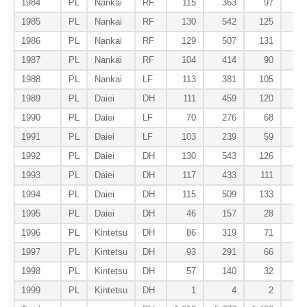
1984
PL
Nankai
RF
115
363
97
1985
PL
Nankai
RF
130
542
125
1986
PL
Nankai
RF
129
507
131
1987
PL
Nankai
RF
104
414
90
1988
PL
Nankai
LF
113
381
105
1989
PL
Daiei
DH
111
459
120
1990
PL
Daiei
LF
70
276
68
1991
PL
Daiei
LF
103
239
59
1992
PL
Daiei
DH
130
543
126
1993
PL
Daiei
DH
117
433
111
1994
PL
Daiei
DH
115
509
133
1995
PL
Daiei
DH
46
157
28
1996
PL
Kintetsu
DH
86
319
71
1997
PL
Kintetsu
DH
93
291
66
1998
PL
Kintetsu
DH
57
140
32
1999
PL
Kintetsu
DH
1
4
2