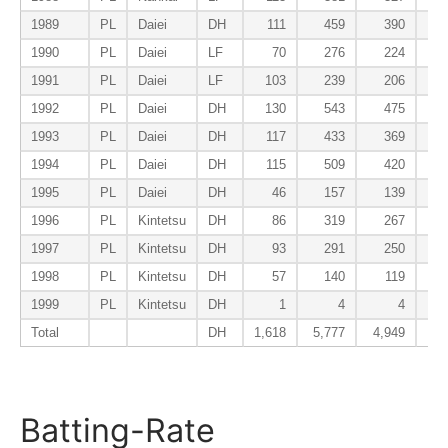
1989
PL
Daiei
DH
111
459
390
1990
PL
Daiei
LF
70
276
224
1991
PL
Daiei
LF
103
239
206
1992
PL
Daiei
DH
130
543
475
1993
PL
Daiei
DH
117
433
369
1994
PL
Daiei
DH
115
509
420
1995
PL
Daiei
DH
46
157
139
1996
PL
Kintetsu
DH
86
319
267
1997
PL
Kintetsu
DH
93
291
250
1998
PL
Kintetsu
DH
57
140
119
1999
PL
Kintetsu
DH
1
4
4
Total
DH
1,618
5,777
4,949
6
Batting-Rate