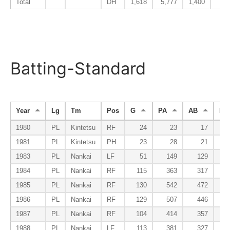
Total
DH
1,618
5,777
1,400
1
Batting-Standard
Year
Lg
Tm
Pos
G
PA
AB
R
1980
PL
Kintetsu
RF
24
23
17
1981
PL
Kintetsu
PH
23
28
21
1983
PL
Nankai
LF
51
149
129
1984
PL
Nankai
RF
115
363
317
1985
PL
Nankai
RF
130
542
472
1986
PL
Nankai
RF
129
507
446
1987
PL
Nankai
RF
104
414
357
1988
PL
Nankai
LF
113
381
327