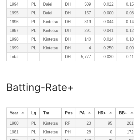
1994
PL
Daiei
DH
509
0.022
0.151
1995
PL
Daiei
DH
157
0.000
0.089
1996
PL
Kintetsu
DH
319
0.044
0.147
1997
PL
Kintetsu
DH
291
0.041
0.120
1998
PL
Kintetsu
DH
140
0.014
0.107
1999
PL
Kintetsu
DH
4
0.250
0.000
Total
DH
5,777
0.030
0.113
Batting-Rate+
Year
Lg
Tm
Pos
PA
HR+
BB+
1980
PL
Kintetsu
RF
23
95
201
1981
PL
Kintetsu
PH
28
0
172