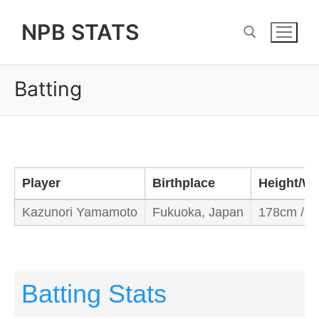
Skip
NPB STATS
to
content
Batting
Search for:
Player
Birthplace
Height/We
Kazunori Yamamoto
Fukuoka, Japan
178cm / 7
Batting Stats