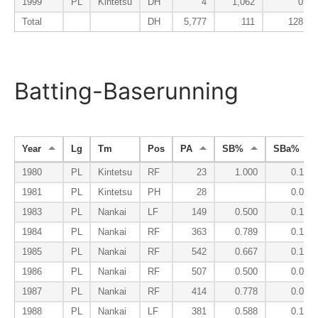
1999
PL
Kintetsu
DH
4
1,062
0
Total
DH
5,777
111
128
Batting-Baserunning
Year
Lg
Tm
Pos
PA
SB%
SBa%
1980
PL
Kintetsu
RF
23
1.000
0.143
1981
PL
Kintetsu
PH
28
0.000
1983
PL
Nankai
LF
149
0.500
0.190
1984
PL
Nankai
RF
363
0.789
0.156
1985
PL
Nankai
RF
542
0.667
0.123
1986
PL
Nankai
RF
507
0.500
0.084
1987
PL
Nankai
RF
414
0.778
0.070
1988
PL
Nankai
LF
381
0.588
0.135