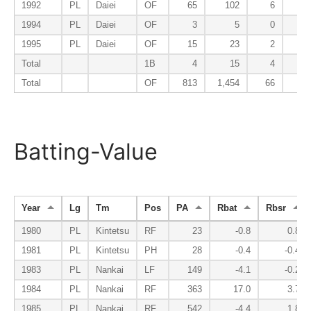
1992
PL
Daiei
OF
65
102
6
2
1994
PL
Daiei
OF
3
5
0
0
1995
PL
Daiei
OF
15
23
2
1
Total
1B
4
15
4
1
Total
OF
813
1,454
66
23
Batting-Value
Year
Lg
Tm
Pos
PA
Rbat
Rbsr
1980
PL
Kintetsu
RF
23
-0.8
0.8
1981
PL
Kintetsu
PH
28
-0.4
-0.4
1983
PL
Nankai
LF
149
-4.1
-0.2
1984
PL
Nankai
RF
363
17.0
3.7
1985
PL
Nankai
RF
542
-4.4
1.8