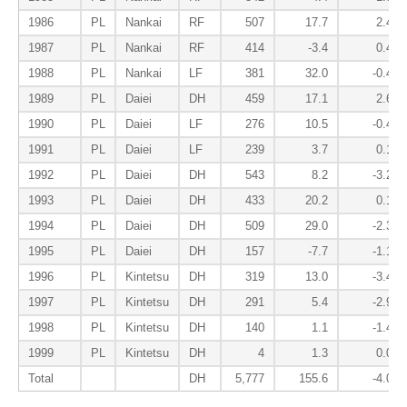
1986
PL
Nankai
RF
507
17.7
2.4
1987
PL
Nankai
RF
414
-3.4
0.4
1988
PL
Nankai
LF
381
32.0
-0.4
1989
PL
Daiei
DH
459
17.1
2.6
1990
PL
Daiei
LF
276
10.5
-0.4
1991
PL
Daiei
LF
239
3.7
0.1
1992
PL
Daiei
DH
543
8.2
-3.2
1993
PL
Daiei
DH
433
20.2
0.1
1994
PL
Daiei
DH
509
29.0
-2.3
1995
PL
Daiei
DH
157
-7.7
-1.1
1996
PL
Kintetsu
DH
319
13.0
-3.4
1997
PL
Kintetsu
DH
291
5.4
-2.9
1998
PL
Kintetsu
DH
140
1.1
-1.4
1999
PL
Kintetsu
DH
4
1.3
0.0
Total
DH
5,777
155.6
-4.0