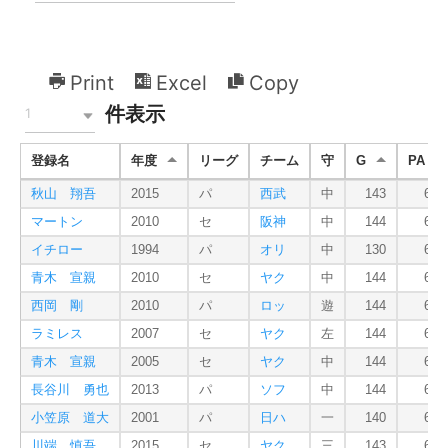
Print
Excel
Copy
件表示
1
登録名
年度
リーグ
チーム
守
G
PA
秋山 翔吾
2015
パ
西武
中
143
675
マートン
2010
セ
阪神
中
144
668
イチロー
1994
パ
オリ
中
130
616
青木 宣親
2010
セ
ヤク
中
144
667
西岡 剛
2010
パ
ロッ
遊
144
692
ラミレス
2007
セ
ヤク
左
144
628
青木 宣親
2005
セ
ヤク
中
144
649
長谷川 勇也
2013
パ
ソフ
中
144
637
小笠原 道大
2001
パ
日ハ
一
140
643
川端 慎吾
2015
セ
ヤク
三
143
632