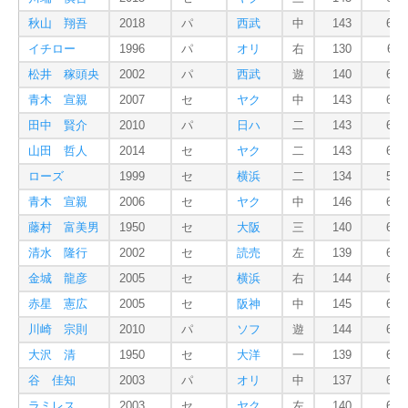
秋山 翔吾
2018
パ
西武
中
143
685
イチロー
1996
パ
オリ
右
130
611
松井 稼頭央
2002
パ
西武
遊
140
651
青木 宣親
2007
セ
ヤク
中
143
652
田中 賢介
2010
パ
日ハ
二
143
662
山田 哲人
2014
セ
ヤク
二
143
685
ローズ
1999
セ
横浜
二
134
597
青木 宣親
2006
セ
ヤク
中
146
680
藤村 富美男
1950
セ
大阪
三
140
628
清水 隆行
2002
セ
読売
左
139
646
金城 龍彦
2005
セ
横浜
右
144
642
赤星 憲広
2005
セ
阪神
中
145
689
川崎 宗則
2010
パ
ソフ
遊
144
662
大沢 清
1950
セ
大洋
一
139
625
谷 佳知
2003
パ
オリ
中
137
606
ラミレス
2003
セ
ヤク
左
140
614