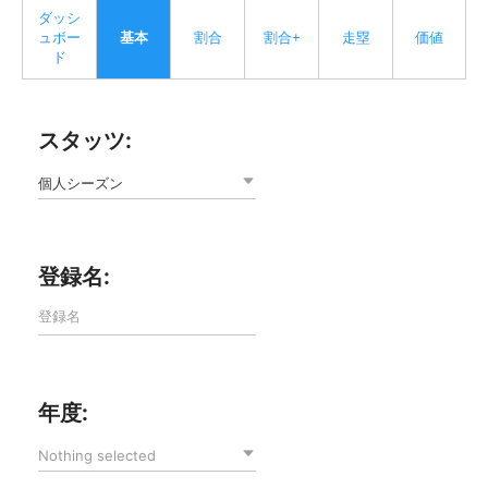
ダッシ
ュボー
基本
割合
割合+
走塁
価値
ド
スタッツ:
個人シーズン
登録名:
年度:
Nothing selected