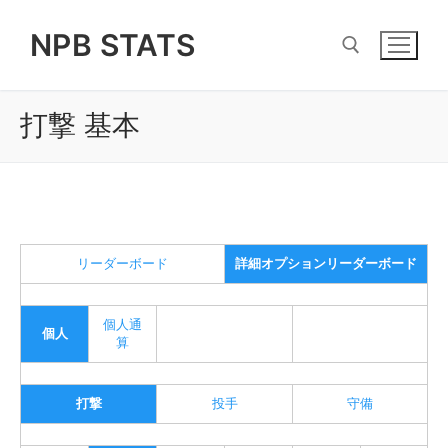
Skip
NPB STATS
to
content
打撃 基本
Search for:
リーダーボード
詳細オプションリーダーボード
個人通
個人
算
打撃
投手
守備