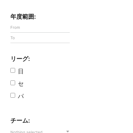
年度範囲:
リーグ:
日
セ
パ
チーム:
Nothing selected