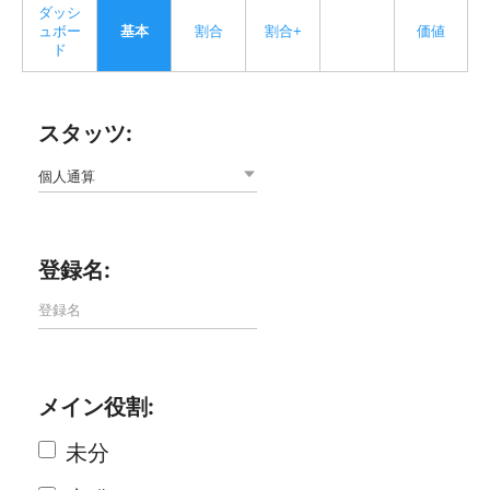
ダッシ
ュボー
基本
割合
割合+
価値
ド
スタッツ:
個人通算
登録名:
メイン役割:
未分