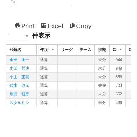
Print
Excel
Copy
件表示
1
登録名
年度
リーグ
チーム
役割
G
GS
金田 正一
通算
未分
944
5
米田 哲也
通算
未分
949
6
小山 正明
通算
未分
856
5
鈴木 啓示
通算
先発
703
5
別所 毅彦
通算
未分
662
4
スタルヒン
通算
未分
586
4
山田 久志
通算
先発
654
4
稲尾 和久
通算
未分
756
3
梶本 隆夫
通算
未分
867
4
東尾 修
通算
先発
697
5