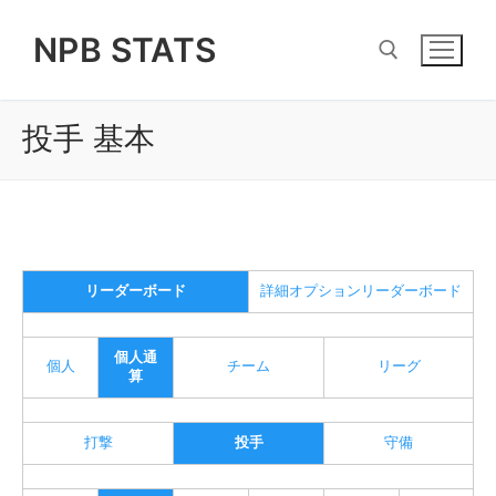
Skip
NPB STATS
to
content
投手 基本
Search for:
リーダーボード
詳細オプションリーダーボード
個人通
個人
チーム
リーグ
算
打撃
投手
守備