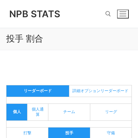
Skip
NPB STATS
to
content
投手 割合
Search for:
リーダーボード
詳細オプションリーダーボード
個人通
個人
チーム
リーグ
算
打撃
投手
守備