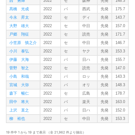
西 勇輝
2022
セ
阪神
先発
148.3
髙橋 光成
2022
パ
西武
先発
175.7
今永 昇太
2022
セ
ディ
先発
143.7
大野 雄大
2022
セ
中日
先発
157.0
戸郷 翔征
2022
セ
読売
先発
171.7
小笠原 慎之介
2022
セ
中日
先発
146.7
小川 泰弘
2022
セ
ヤク
先発
153.3
伊藤 大海
2022
パ
日ハ
先発
155.7
菅野 智之
2022
セ
読売
先発
147.0
小島 和哉
2022
パ
ロッ
先発
143.3
宮城 大弥
2022
パ
オリ
先発
148.3
森下 暢仁
2022
セ
広島
先発
178.7
田中 将大
2022
パ
楽天
先発
163.0
上沢 直之
2022
パ
日ハ
先発
152.0
柳 裕也
2022
セ
中日
先発
153.3
19 件中 1 から 19 まで表示 （全 21,962 件より抽出）