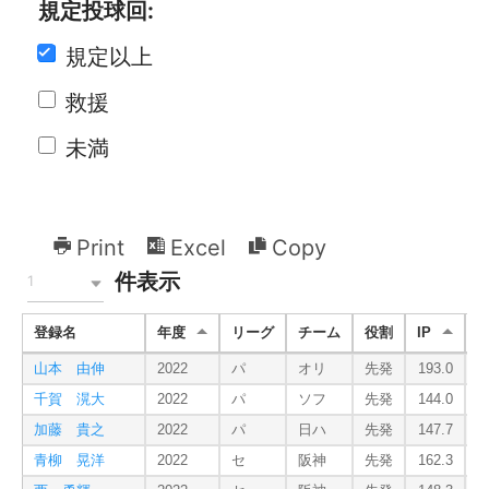
規定投球回:
規定以上
救援
未満
Print
Excel
Copy
件表示
1
登録名
年度
リーグ
チーム
役割
IP
K
山本 由伸
2022
パ
オリ
先発
193.0
千賀 滉大
2022
パ
ソフ
先発
144.0
加藤 貴之
2022
パ
日ハ
先発
147.7
青柳 晃洋
2022
セ
阪神
先発
162.3