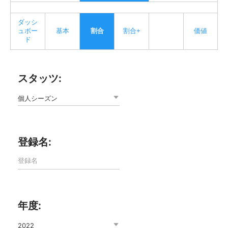
ダッシ
ュボー
基本
割合
割合+
価値
ド
スタッツ:
個人シーズン
登録名:
年度:
2022