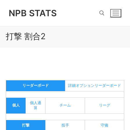
Skip
NPB STATS
to
content
打撃 割合2
Search for:
リーダーボード
詳細オプションリーダーボード
個人通
個人
チーム
リーグ
算
打撃
投手
守備