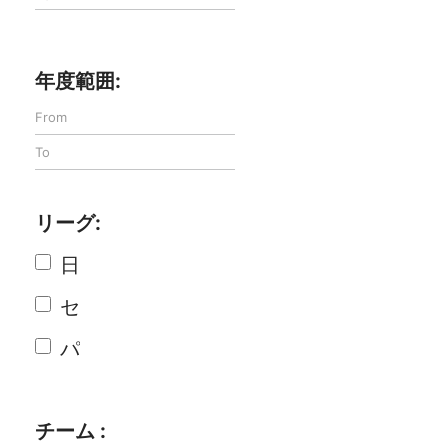
年度範囲:
リーグ:
日
セ
パ
チーム :