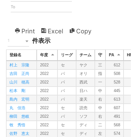
Print
Excel
Copy
件表示
1
登録名
年度
リーグ
チーム
守
PA
HR+
村上 宗隆
2022
セ
ヤク
三
612
3
吉田 正尚
2022
パ
オリ
指
508
2
山川 穂高
2022
パ
西武
一
528
4
松本 剛
2022
パ
日ハ
中
445
島内 宏明
2022
パ
楽天
右
613
1
丸 佳浩
2022
セ
読売
中
607
1
柳田 悠岐
2022
パ
ソフ
右
491
2
牧 秀悟
2022
セ
ディ
二
568
2
佐野 恵太
2022
セ
ディ
左
574
1