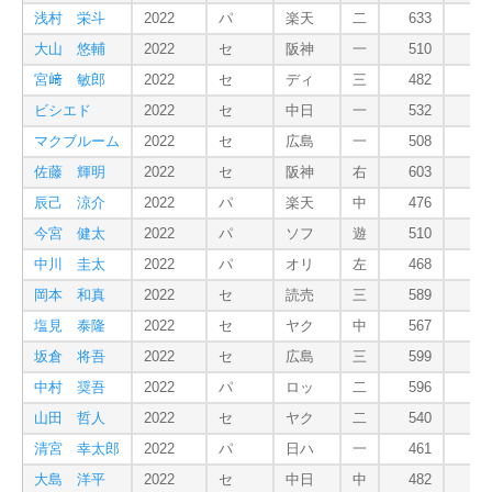
浅村 栄斗
2022
パ
楽天
二
633
2
大山 悠輔
2022
セ
阪神
一
510
2
宮﨑 敏郎
2022
セ
ディ
三
482
1
ビシエド
2022
セ
中日
一
532
1
マクブルーム
2022
セ
広島
一
508
1
佐藤 輝明
2022
セ
阪神
右
603
1
辰己 涼介
2022
パ
楽天
中
476
1
今宮 健太
2022
パ
ソフ
遊
510
中川 圭太
2022
パ
オリ
左
468
岡本 和真
2022
セ
読売
三
589
2
塩見 泰隆
2022
セ
ヤク
中
567
1
坂倉 将吾
2022
セ
広島
三
599
1
中村 奨吾
2022
パ
ロッ
二
596
1
山田 哲人
2022
セ
ヤク
二
540
1
清宮 幸太郎
2022
パ
日ハ
一
461
2
大島 洋平
2022
セ
中日
中
482