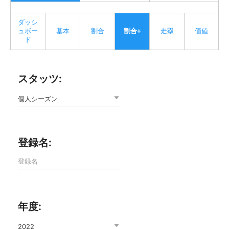
ダッシ
ュボー
基本
割合
割合+
走塁
価値
ド
スタッツ:
個人シーズン
登録名:
年度:
2022