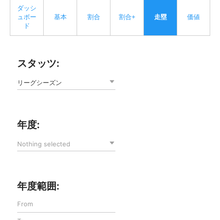
ダッシ
ュボー
基本
割合
割合+
走塁
価値
ド
スタッツ:
リーグシーズン
年度:
Nothing selected
年度範囲: