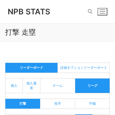
Skip
NPB STATS
to
content
打撃 走塁
Search for:
リーダーボード
詳細オプションリーダーボード
個人通
個人
チーム
リーグ
算
打撃
投手
守備