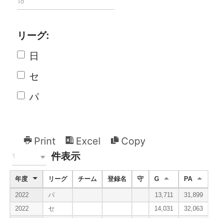
リーグ:
日
セ
パ
Print
Excel
Copy
件表示
1
年度
リーグ
チーム
登録名
守
G
PA
A
2022
パ
13,711
31,899
2
2022
セ
14,031
32,063
2