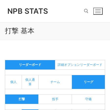
Skip
NPB STATS
to
content
打撃 基本
Search for:
リーダーボード
詳細オプションリーダーボード
個人通
個人
チーム
リーグ
算
打撃
投手
守備