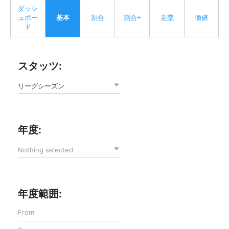
ダッシ
ュボー
基本
割合
割合+
走塁
価値
ド
スタッツ:
リーグシーズン
年度:
Nothing selected
年度範囲: